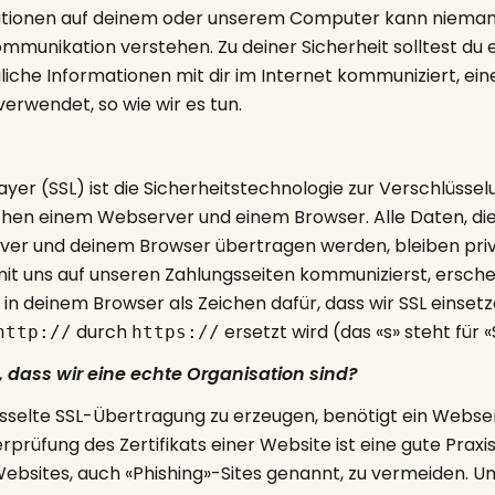
ationen auf deinem oder unserem Computer kann niema
mmunikation verstehen. Zu deiner Sicherheit solltest du 
uliche Informationen mit dir im Internet kommuniziert, ein
erwendet, so wie wir es tun.
yer (SSL) ist die Sicherheitstechnologie zur Verschlüssel
hen einem Webserver und einem Browser. Alle Daten, di
r und deinem Browser übertragen werden, bleiben priva
t uns auf unseren Zahlungsseiten kommunizierst, erschei
n deinem Browser als Zeichen dafür, dass wir SSL einsetz
durch
ersetzt wird (das «s» steht für 
http://
https://
 dass wir eine echte Organisation sind?
sselte SSL-Übertragung zu erzeugen, benötigt ein Webser
erprüfung des Zertifikats einer Website ist eine gute Praxis,
 Websites, auch «Phishing»-Sites genannt, zu vermeiden. Um