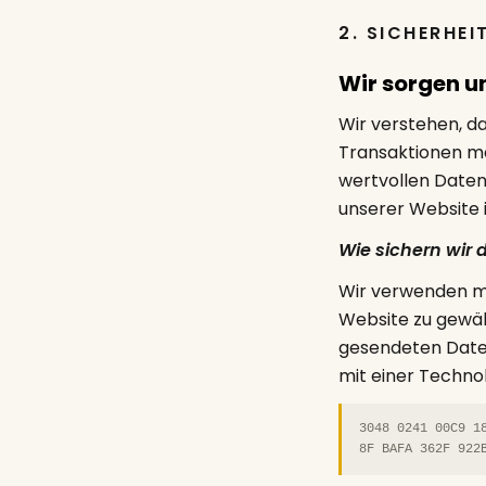
2. SICHERHEI
Wir sorgen u
Wir verstehen, da
Transaktionen ma
wertvollen Daten,
unserer Website i
Wie sichern wir
Wir verwenden mo
Website zu gewäh
gesendeten Daten
mit einer Technol
3048 0241 00C9 1
8F BAFA 362F 922