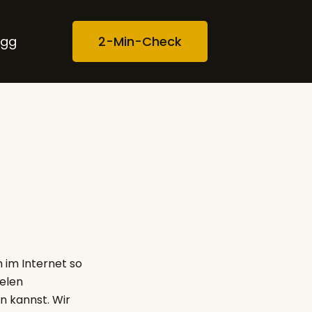
ugg
2-Min-Check
 im Internet so
elen
n kannst. Wir