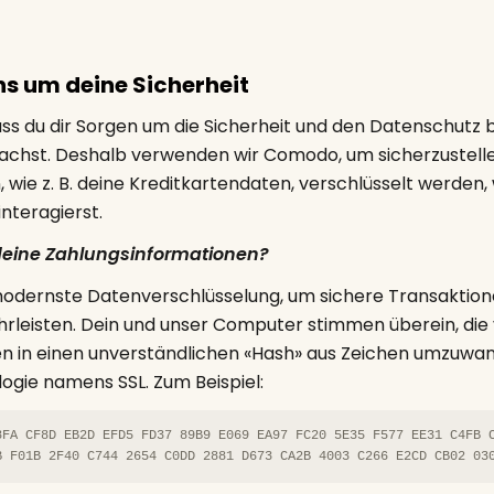
T
ns um deine Sicherheit
ss du dir Sorgen um die Sicherheit und den Datenschutz b
chst. Deshalb verwenden wir Comodo, um sicherzustelle
 wie z. B. deine Kreditkartendaten, verschlüsselt werden,
nteragierst.
 deine Zahlungsinformationen?
dernste Datenverschlüsselung, um sichere Transaktion
rleisten. Dein und unser Computer stimmen überein, die
 in einen unverständlichen «Hash» aus Zeichen umzuwan
ogie namens SSL. Zum Beispiel:
8FA CF8D EB2D EFD5 FD37 89B9 E069 EA97 FC20 5E35 F577 EE31 C4FB 
B F01B 2F40 C744 2654 C0DD 2881 D673 CA2B 4003 C266 E2CD CB02 03