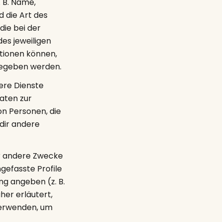
 B. Name,
 die Art des
die bei der
es jeweiligen
ationen können,
gegeben werden.
ere Dienste
aten zur
on Personen, die
dir andere
ür andere Zwecke
efasste Profile
ung angeben (z. B.
her erläutert,
verwenden, um