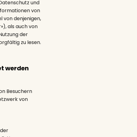
 Datenschutz und
Informationen von
l von denjenigen,
»), als auch von
 Nutzung der
rgfältig zu lesen.
et werden
von Besuchern
Netzwerk von
eder