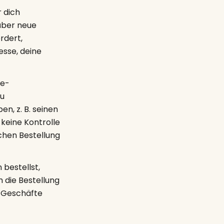
 dich
 über neue
rdert,
esse, deine
ne-
du
n, z. B. seinen
keine Kontrolle
lchen Bestellung
bestellst,
 die Bestellung
r Geschäfte