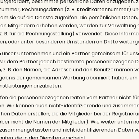
ufgefordert, bestimmte persönliche Daten anzugeben, z.
nummer, Rechnungsdaten (z. B. Kreditkartennummer) und
m sie auf die Dienste zugreifen. Die persönlichen Daten, 
n Mitgliedern erhoben werden, werden zur Verwaltung d
z. B. für die Rechnungsstellung) verwendet. Diese Inform
ben, oder unter besonderen Umständen an Dritte weiter
nen unser Unternehmen und ein Partner gemeinsam für uns
wir dem Partner jedoch bestimmte personenbezogene D
n, z. B. den Namen, die Adresse und den Benutzernamen v
Ergebnis der gemeinsamen Werbung abonniert haben, um 
nstleistungen anzubieten.
ürfen die personenbezogenen Daten vom Partner nicht f
. Wir können auch nicht-identifizierende und zusammeng
hen Daten erstellen, die die Mitglieder bei der Registrier
ber nicht die Namen der Mitglieder). Wie weiter unten nä
 zusammengefassten und nicht identifizierenden Daten 
fen, die in den Diensten erscheint.