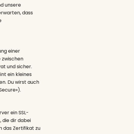
nd unsere
erwarten, dass
e
ung einer
e zwischen
t und sicher.
nt ein kleines
en. Du wirst auch
«Secure»).
ver ein SSL-
 die dir dabei
 das Zertifikat zu