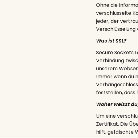
Ohne die Inform
verschlüsselte Ko
jeder, der vertra
Verschlüsselung v
Was ist SSL?
Secure Sockets La
Verbindung zwisc
unserem Webserve
Immer wenn du mi
Vorhängeschloss i
feststellen, dass
Woher weisst du,
Um eine verschlü
Zertifikat. Die Üb
hilft, gefälschte