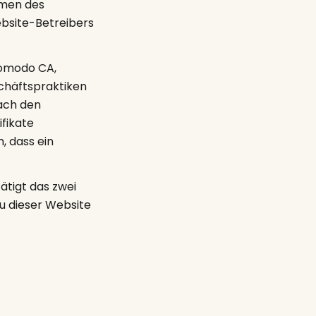
amen des
ebsite-Betreibers
Comodo CA,
chäftspraktiken
ach den
fikate
, dass ein
ätigt das zwei
zu dieser Website