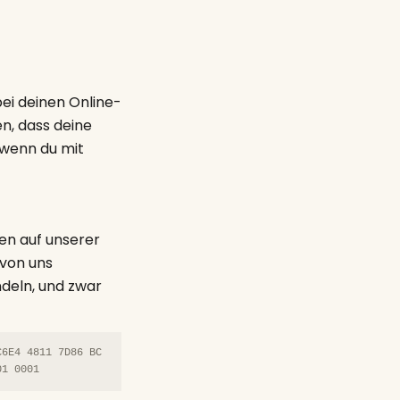
ei deinen Online-
n, dass deine
 wenn du mit
en auf unserer
 von uns
deln, und zwar
C6E4 4811 7D86 BC
01 0001